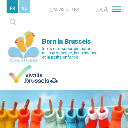
Passer
A
FR
NL
A
NEWSLETTER
au
A
contenu
Rechercher :
principal
Born in Brussels
Infos et ressources autour
de la grossesse, la naissance
et la petite enfance