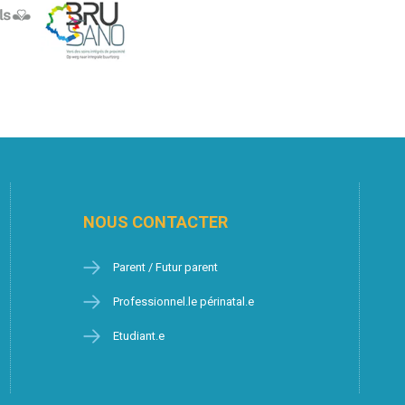
NOUS CONTACTER
Parent / Futur parent
Professionnel.le périnatal.e
Etudiant.e