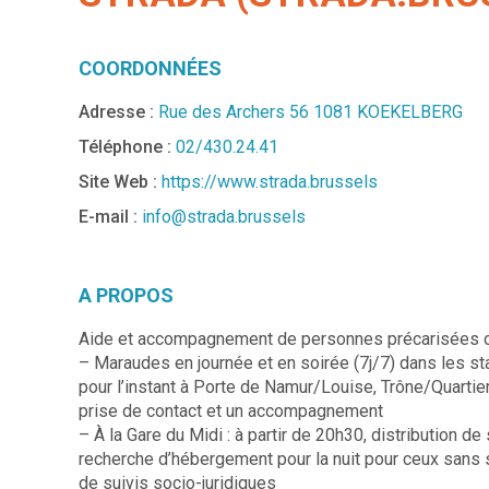
COORDONNÉES
Adresse :
Rue des Archers 56 1081 KOEKELBERG
Téléphone :
02/430.24.41
Site Web :
https://www.strada.brussels
E-mail :
info@strada.brussels
A PROPOS
Aide et accompagnement de personnes précarisées ou e
– Maraudes en journée et en soirée (7j/7) dans les st
pour l’instant à Porte de Namur/Louise, Trône/Quartie
prise de contact et un accompagnement
– À la Gare du Midi : à partir de 20h30, distribution d
recherche d’hébergement pour la nuit pour ceux sans s
de suivis socio-juridiques