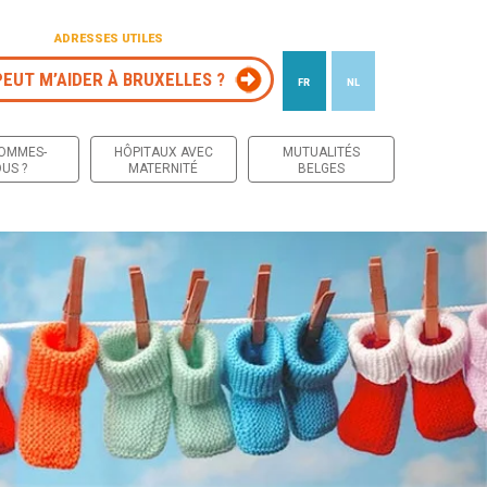
ADRESSES UTILES
PEUT M’AIDER À BRUXELLES ?
FR
NL
 contenu
SOMMES-
HÔPITAUX AVEC
MUTUALITÉS
US ?
MATERNITÉ
BELGES