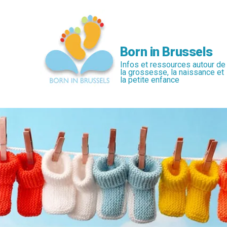
Passer
au
contenu
principal
Born in Brussels
Infos et ressources autour de
la grossesse, la naissance et
la petite enfance