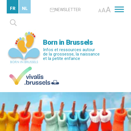
Passer
A
FR
NL
A
NEWSLETTER
au
A
contenu
Rechercher :
principal
Born in Brussels
Infos et ressources autour
de la grossesse, la naissance
et la petite enfance