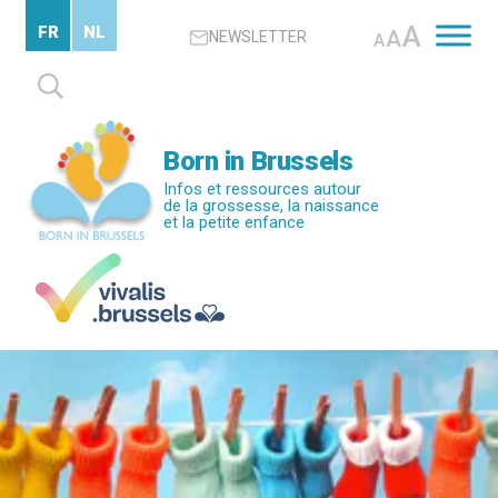
Passer
A
FR
NL
A
NEWSLETTER
au
A
contenu
Rechercher :
principal
Born in Brussels
Infos et ressources autour
de la grossesse, la naissance
et la petite enfance