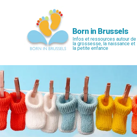
Passer
au
contenu
principal
Born in Brussels
Infos et ressources autour de
la grossesse, la naissance et
la petite enfance