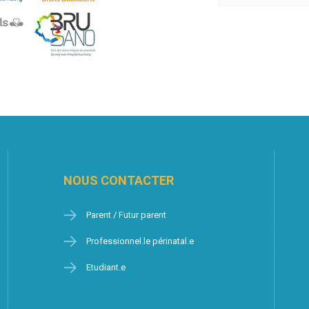
NOUS CONTACTER
Parent / Futur parent
Professionnel.le périnatal.e
Etudiant.e