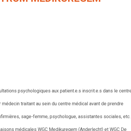
tions psychologiques aux patient.e.s inscrit.e.s dans le centr
ur médecin traitant au sein du centre médical avant de prendre
 infirmières, sage-femme, psychologue, assistantes sociales, etc.
ux maisons médicales WGC Medikuregem (Anderlecht) et WGC De