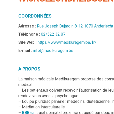
COORDONNÉES
Adresse :
Rue Joseph Dujardin 8-12 1070 Anderlecht
Téléphone :
02/522 32 87
Site Web :
https://www.medikuregem.be/fr/
E-mail :
info@medikuregem.be
A PROPOS
La maison médicale Medikuregem propose des consulta
médical.
– Les patient.e.s doivent recevoir l’autorisation de le
rendez-vous avec la psychologue.
– Équipe pluridisciplinaire : médecins, diététicienne,
– Médiation interculturelle
–
BBBru
: trajet périnatal organisé et guidé par de