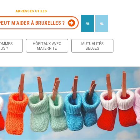
ADRESSES UTILES
PEUT M’AIDER À BRUXELLES ?
FR
NL
 contenu
SOMMES-
HÔPITAUX AVEC
MUTUALITÉS
US ?
MATERNITÉ
BELGES