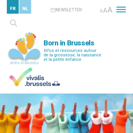
Passer
A
FR
NL
A
NEWSLETTER
au
A
contenu
Rechercher :
principal
Born in Brussels
Infos et ressources autour
de la grossesse, la naissance
et la petite enfance