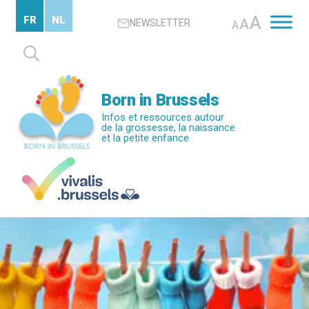
Passer
A
FR
NL
A
NEWSLETTER
au
A
contenu
Rechercher :
principal
Born in Brussels
Infos et ressources autour
de la grossesse, la naissance
et la petite enfance