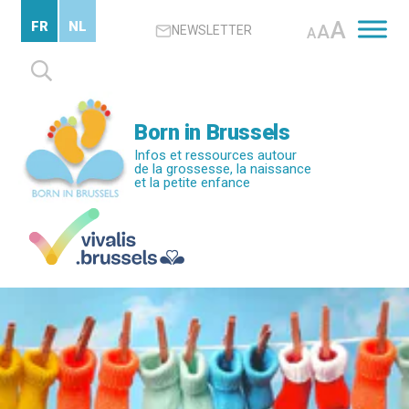
Passer
A
FR
NL
A
NEWSLETTER
au
A
contenu
Rechercher :
principal
Born in Brussels
Infos et ressources autour
de la grossesse, la naissance
et la petite enfance