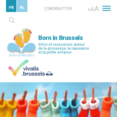
Passer
A
FR
NL
A
NEWSLETTER
au
A
contenu
Rechercher :
principal
Born in Brussels
Infos et ressources autour
de la grossesse, la naissance
et la petite enfance