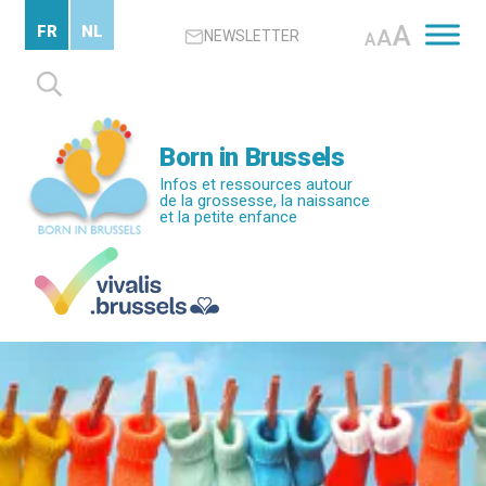
Passer
A
FR
NL
A
NEWSLETTER
au
A
contenu
Rechercher :
principal
Born in Brussels
Infos et ressources autour
de la grossesse, la naissance
et la petite enfance