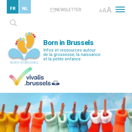
Passer
A
FR
NL
A
NEWSLETTER
au
A
contenu
Rechercher :
principal
Born in Brussels
Infos et ressources autour
de la grossesse, la naissance
et la petite enfance