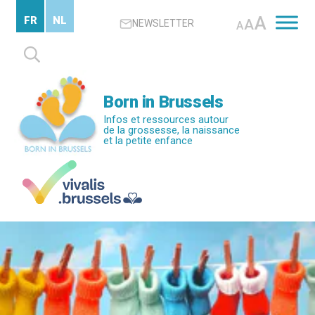
Passer
A
FR
NL
A
NEWSLETTER
au
A
contenu
Rechercher :
principal
Born in Brussels
Infos et ressources autour
de la grossesse, la naissance
et la petite enfance