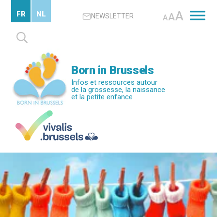
Passer
A
FR
NL
A
NEWSLETTER
au
A
contenu
Rechercher :
principal
Born in Brussels
Infos et ressources autour
de la grossesse, la naissance
et la petite enfance