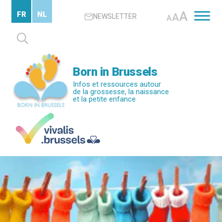
Passer
A
FR
NL
A
NEWSLETTER
au
A
contenu
Rechercher :
principal
Born in Brussels
Infos et ressources autour
de la grossesse, la naissance
et la petite enfance