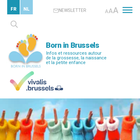
Passer
A
FR
NL
A
NEWSLETTER
au
A
contenu
Rechercher :
principal
Born in Brussels
Infos et ressources autour
de la grossesse, la naissance
et la petite enfance