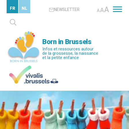
Passer
A
FR
NL
A
NEWSLETTER
au
A
contenu
Rechercher :
principal
Born in Brussels
Infos et ressources autour
de la grossesse, la naissance
et la petite enfance