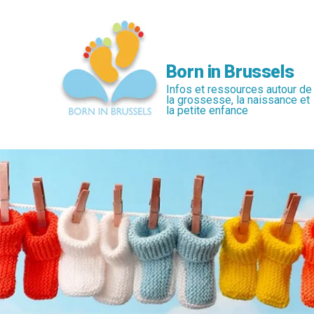
Passer
au
contenu
principal
Born in Brussels
Infos et ressources autour de
la grossesse, la naissance et
la petite enfance