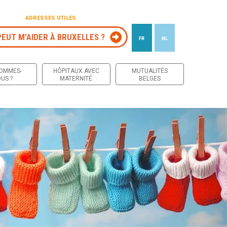
ADRESSES UTILES
PEUT M’AIDER À BRUXELLES ?
FR
NL
 contenu
SOMMES-
HÔPITAUX AVEC
MUTUALITÉS
US ?
MATERNITÉ
BELGES