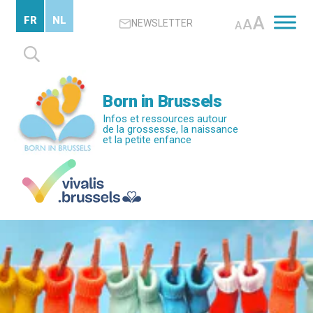
Passer
A
FR
NL
A
NEWSLETTER
au
A
contenu
Rechercher :
principal
Born in Brussels
Infos et ressources autour
de la grossesse, la naissance
et la petite enfance