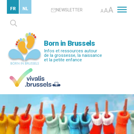
Passer
A
FR
NL
A
NEWSLETTER
au
A
contenu
Rechercher :
principal
Born in Brussels
Infos et ressources autour
de la grossesse, la naissance
et la petite enfance