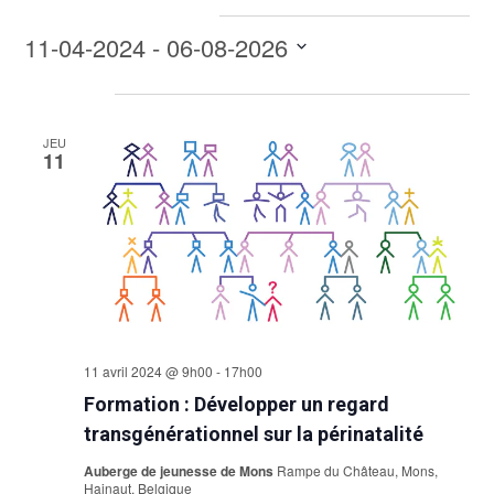
Évènements pour ce lieu
11-04-2024
 - 
06-08-2026
Sélectionnez
avril 2024
une
date.
JEU
11
11 avril 2024 @ 9h00
-
17h00
Formation : Développer un regard
transgénérationnel sur la périnatalité
Auberge de jeunesse de Mons
Rampe du Château, Mons,
Hainaut, Belgique