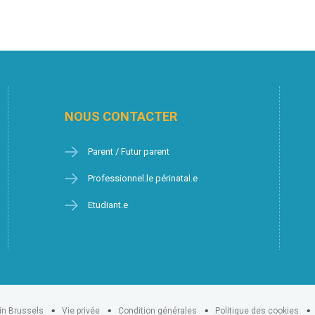
NOUS CONTACTER
Parent / Futur parent
Professionnel.le périnatal.e
Etudiant.e
in Brussels
Vie privée
Condition générales
Politique des cookies