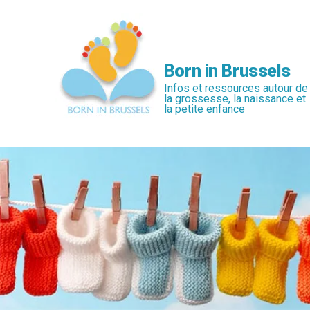
Passer
au
contenu
principal
Born in Brussels
Infos et ressources autour de
la grossesse, la naissance et
la petite enfance