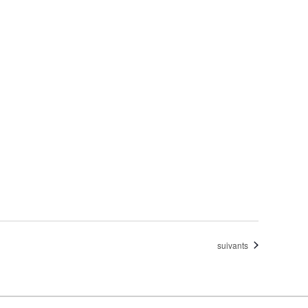
Évènements
suivants