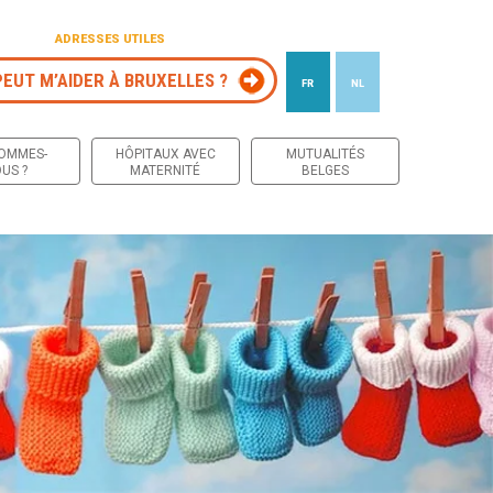
ADRESSES UTILES
PEUT M’AIDER À BRUXELLES ?
FR
NL
 contenu
SOMMES-
HÔPITAUX AVEC
MUTUALITÉS
US ?
MATERNITÉ
BELGES