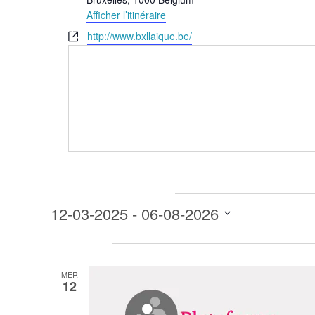
Afficher l’itinéraire
Site
http://www.bxllaique.be/
web
Évènements pour ce lieu
12-03-2025
 - 
06-08-2026
Sélectionnez
mars 2025
une
date.
MER
12