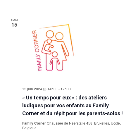
Sélectionnez
juin 2024
une
date.
SAM
15
15 juin 2024 @ 14h00
-
17h00
« Un temps pour eux » : des ateliers
ludiques pour vos enfants au Family
Corner et du répit pour les parents-solos !
Family Corner
Chaussée de Neerstalle 458, Bruxelles, Uccle,
Belgique