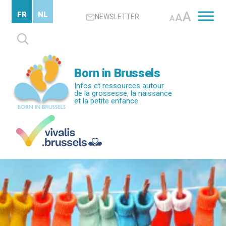
Passer
A
FR
NL
A
NEWSLETTER
au
A
contenu
Rechercher :
principal
Born in Brussels
Infos et ressources autour
de la grossesse, la naissance
et la petite enfance