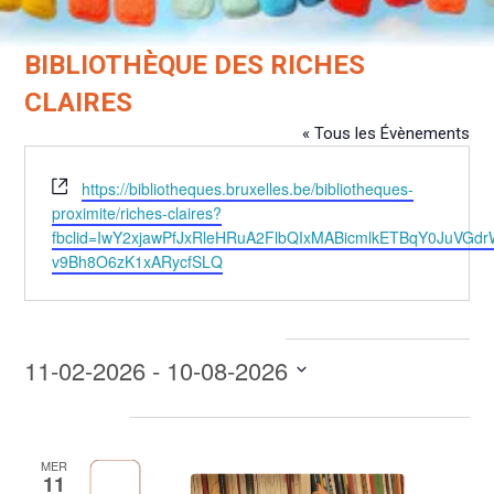
BIBLIOTHÈQUE DES RICHES
CLAIRES
« Tous les Évènements
Site
https://bibliotheques.bruxelles.be/bibliotheques-
web
proximite/riches-claires?
fbclid=IwY2xjawPfJxRleHRuA2FlbQIxMABicmlkETBqY0Ju
v9Bh8O6zK1xARycfSLQ
Évènements dans ce organisateur
11-02-2026
 - 
10-08-2026
Sélectionnez
février 2026
une
date.
MER
11