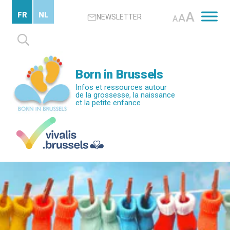
Passer
A
FR
NL
A
NEWSLETTER
au
A
contenu
Rechercher :
principal
Born in Brussels
Infos et ressources autour
de la grossesse, la naissance
et la petite enfance