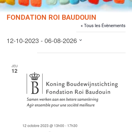
FONDATION ROI BAUDOUIN
« Tous les Évènements
Évènements dans ce organisateur
12-10-2023
 - 
06-08-2026
Sélectionnez
octobre 2023
une
date.
JEU
12
12 octobre 2023 @ 13h00
-
17h30