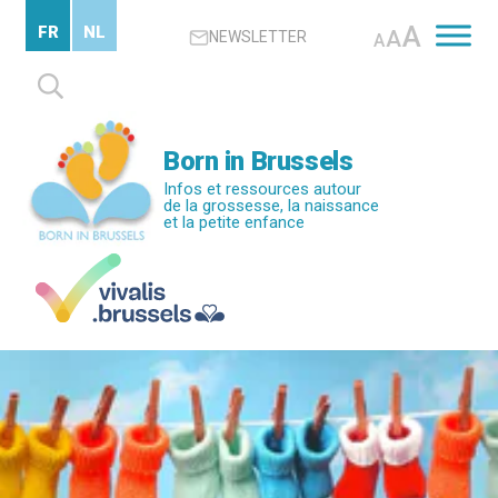
Passer
A
FR
NL
A
NEWSLETTER
au
A
contenu
Rechercher :
principal
Born in Brussels
Infos et ressources autour
de la grossesse, la naissance
et la petite enfance