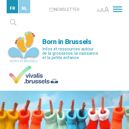
Passer
A
FR
NL
A
NEWSLETTER
au
A
contenu
Rechercher :
principal
Born in Brussels
Infos et ressources autour
de la grossesse, la naissance
et la petite enfance