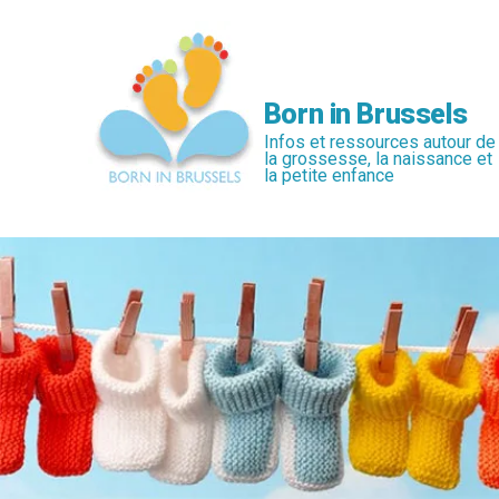
Passer
au
contenu
principal
Born in Brussels
Infos et ressources autour de
la grossesse, la naissance et
la petite enfance