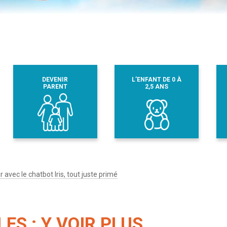
DEVENIR
L’ENFANT DE 0 À
PARENT
2,5 ANS
ir avec le chatbot Iris, tout juste primé
ES : Y VOIR PLUS