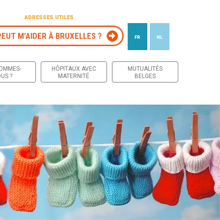
ADRESSES UTILES
PEUT M’AIDER À BRUXELLES ?
FR
NL
 contenu
SOMMES-
HÔPITAUX AVEC
MUTUALITÉS
US ?
MATERNITÉ
BELGES