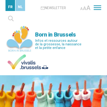
Passer
A
FR
NL
A
NEWSLETTER
au
A
contenu
Rechercher :
principal
Born in Brussels
Infos et ressources autour
de la grossesse, la naissance
et la petite enfance