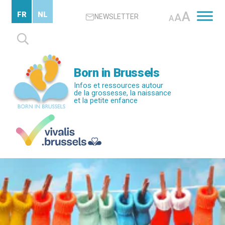
Passer
A
FR
NL
A
NEWSLETTER
au
A
contenu
Rechercher :
principal
Born in Brussels
Infos et ressources autour
de la grossesse, la naissance
et la petite enfance