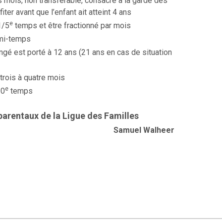
s mois, non transférable, consacré à la garde des
ter avant que l’enfant ait atteint 4 ans
e
1/5
temps et être fractionné par mois
 mi-temps
ngé est porté à 12 ans (21 ans en cas de situation
trois à quatre mois
e
10
temps
 parentaux de la Ligue des Familles
Samuel Walheer