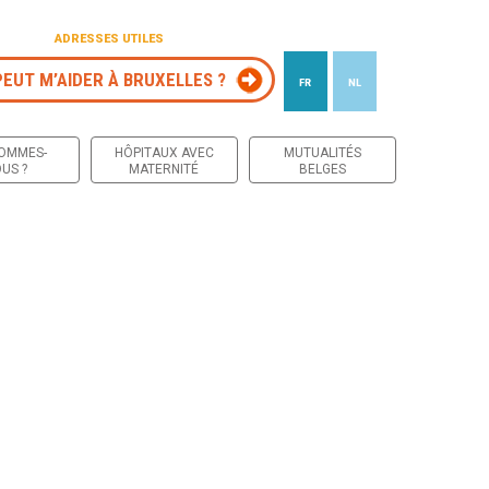
ADRESSES UTILES
PEUT M’AIDER À BRUXELLES ?
FR
NL
 contenu
SOMMES-
HÔPITAUX AVEC
MUTUALITÉS
US ?
MATERNITÉ
BELGES