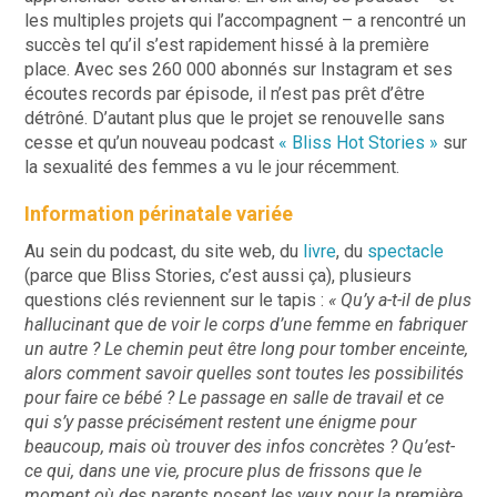
les multiples projets qui l’accompagnent – a rencontré un
succès tel qu’il s’est rapidement hissé à la première
place. Avec ses 260 000 abonnés sur Instagram et ses
écoutes records par épisode, il n’est pas prêt d’être
détrôné. D’autant plus que le projet se renouvelle sans
cesse et qu’un nouveau podcast
« Bliss Hot Stories »
sur
la sexualité des femmes a vu le jour récemment.
Information périnatale variée
Au sein du podcast, du site web, du
livre
, du
spectacle
(parce que Bliss Stories, c’est aussi ça), plusieurs
questions clés reviennent sur le tapis :
« Qu’y a-t-il de plus
hallucinant que de voir le corps d’une femme en fabriquer
un autre ? Le chemin peut être long pour tomber enceinte,
alors comment savoir quelles sont toutes les possibilités
pour faire ce bébé ? Le passage en salle de travail et ce
qui s’y passe précisément restent une énigme pour
beaucoup, mais où trouver des infos concrètes ? Qu’est-
ce qui, dans une vie, procure plus de frissons que le
moment où des parents posent les yeux pour la première