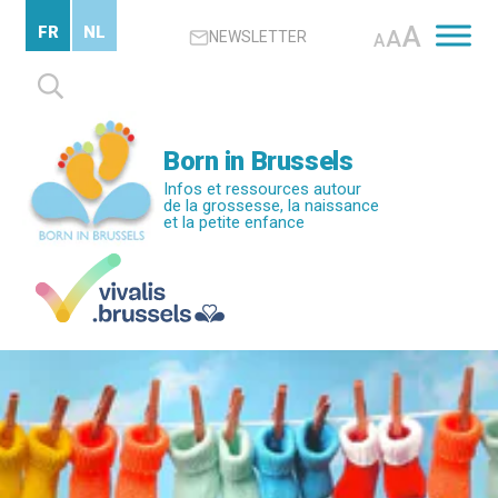
Passer
A
FR
NL
A
NEWSLETTER
au
A
contenu
Rechercher :
principal
Born in Brussels
Infos et ressources autour
de la grossesse, la naissance
et la petite enfance