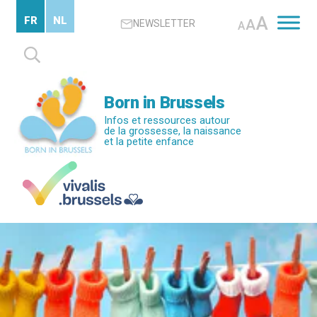
Passer
A
FR
NL
A
NEWSLETTER
au
A
contenu
Rechercher :
principal
Born in Brussels
Infos et ressources autour
de la grossesse, la naissance
et la petite enfance