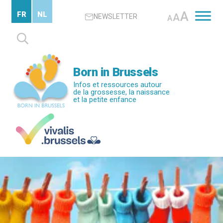
Passer
A
FR
NL
A
NEWSLETTER
au
A
contenu
Rechercher :
principal
Born in Brussels
Infos et ressources autour
de la grossesse, la naissance
et la petite enfance