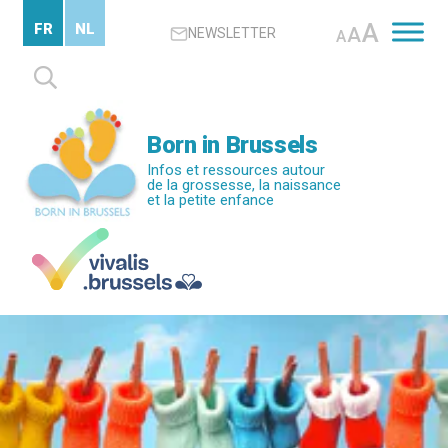
Passer
A
FR
NL
A
NEWSLETTER
au
A
contenu
Rechercher :
principal
Born in Brussels
Infos et ressources autour
de la grossesse, la naissance
et la petite enfance