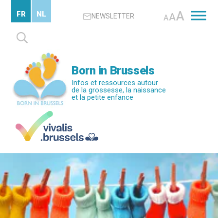
Passer
A
FR
NL
A
NEWSLETTER
au
A
contenu
Rechercher :
principal
Born in Brussels
Infos et ressources autour
de la grossesse, la naissance
et la petite enfance