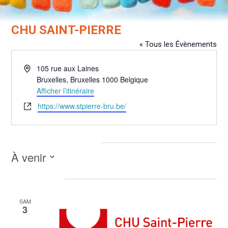
CHU SAINT-PIERRE
« Tous les Évènements
Adresse
105 rue aux Laines
Bruxelles
,
Bruxelles
1000
Belgique
Afficher l’itinéraire
Site
https://www.stpierre-bru.be/
web
Évènements pour ce lieu
À venir
Sélectionnez
octobre 2026
une
date.
SAM
3