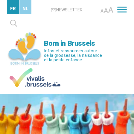
Passer
A
FR
NL
A
NEWSLETTER
au
A
contenu
Rechercher :
principal
Born in Brussels
Infos et ressources autour
de la grossesse, la naissance
et la petite enfance