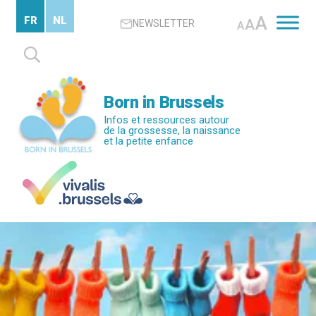
Passer
A
FR
NL
A
NEWSLETTER
au
A
contenu
Rechercher :
principal
Born in Brussels
Infos et ressources autour
de la grossesse, la naissance
et la petite enfance