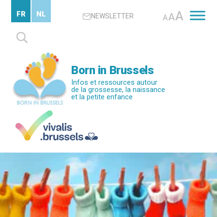
Passer
A
FR
NL
A
NEWSLETTER
au
A
contenu
Rechercher :
principal
Born in Brussels
Infos et ressources autour
de la grossesse, la naissance
et la petite enfance