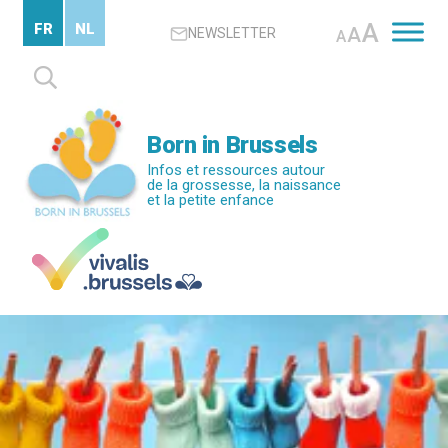
Passer
A
FR
NL
A
NEWSLETTER
au
A
contenu
Rechercher :
principal
Born in Brussels
Infos et ressources autour
de la grossesse, la naissance
et la petite enfance