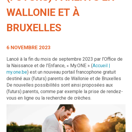
WALLONIE ET À
BRUXELLES
6 NOVEMBRE 2023
Lancé
à la
fin du mois de septembre 2023
par l’Office de
la Naissance et de l’Enfance
,
« My.ONE »
(
Accueil |
my.one.be
)
est
un
nouveau portail
francophone
gratuit
destiné aux
(
futurs)
parents
de
Wallonie et
de
Bruxelles
De
nouvelles possibilités sont ainsi proposées aux
(futurs) parents, comme par ex
emple la prise de rendez-
vous en ligne ou la recherche de crèches.