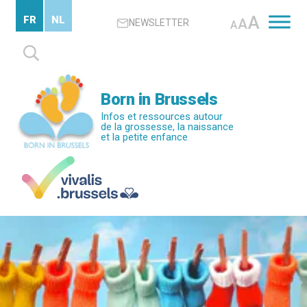
Passer
A
FR
NL
A
NEWSLETTER
au
A
contenu
Rechercher :
principal
Born in Brussels
Infos et ressources autour
de la grossesse, la naissance
et la petite enfance