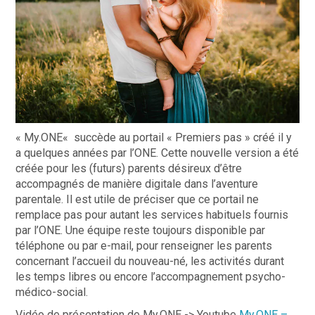
«
My.ONE
«
succède au portail
« Premiers pas »
créé
il y
a quelques années
par l’ONE.
Cette nouvelle version
a été
créée
pour
l
es (futurs) parents
désireux d’être
accompagn
és
de manière digitale
dans
l’
aventure
parentale
.
Il est utile de précise
r que
ce portail ne
remplace pas
pour autant
les
services habituels fournis
par l’ONE. U
ne équipe
reste toujours disponible
par
téléphone ou par
e-
mail,
pour
renseigner
les parents
concernant l’accueil
du nouveau
-né
, les activités durant
les temps libres
ou
encore l’accompagnement
psycho-
médico-social
.
Vidéo
de
présentation
de
My.ONE ->
Youtube
My.ONE –