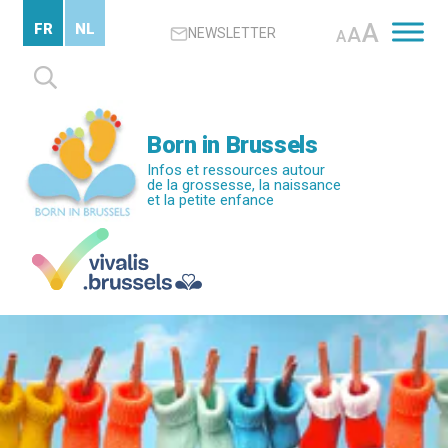
Passer
A
FR
NL
A
NEWSLETTER
au
A
contenu
Rechercher :
principal
Born in Brussels
Infos et ressources autour
de la grossesse, la naissance
et la petite enfance