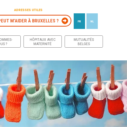
ADRESSES UTILES
PEUT M’AIDER À BRUXELLES ?
FR
NL
 contenu
SOMMES-
HÔPITAUX AVEC
MUTUALITÉS
US ?
MATERNITÉ
BELGES