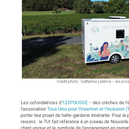
Crédit photo : Catherine Lelièvre – les pro
Les cofondatrices d’
123POUSSE
– des crèches de l’é
l’association
Tous Unis pour l’Insertion et l’Inclusion (
porter leur projet de halte-garderie itinérante. Pour la 
raisons : le TUI fait référence à un oiseau de Nouvel
chant unique et le symbole de l’engagement en prenant