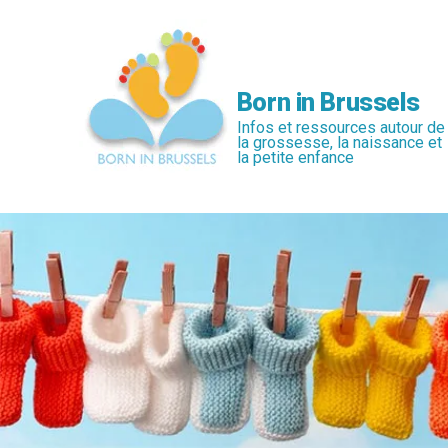
Passer
au
contenu
principal
Born in Brussels
Infos et ressources autour de
la grossesse, la naissance et
la petite enfance