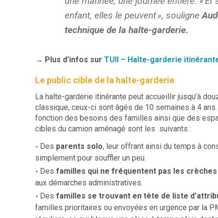
une matinée, une journée entière. «
Et 
enfant, elles le peuvent
», souligne
Aud
technique de la halte-garderie.
→ Plus d’infos sur
TUII – Halte-garderie itinérant
Le public cible de la halte-garderie
La halte-garderie itinérante peut accueillir jusqu’à d
classique, ceux-ci sont âgés de 10 semaines à 4 ans.
fonction des besoins des familles ainsi que des espac
cibles du camion aménagé sont les suivants :
Des
parents solo
, leur offrant ainsi du temps à con
simplement pour souffler un peu.
Des
familles qui ne fréquentent pas les crèches
aux démarches administratives.
Des
familles se trouvant en tête de liste d’attri
familles prioritaires ou envoyées en urgence par la 