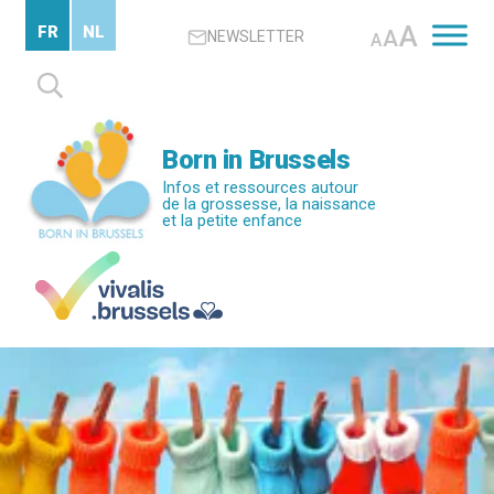
Passer
A
FR
NL
A
NEWSLETTER
au
A
contenu
Rechercher :
principal
Born in Brussels
Infos et ressources autour
de la grossesse, la naissance
et la petite enfance