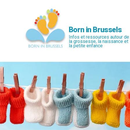
Passer
au
contenu
principal
Born in Brussels
Infos et ressources autour de
la grossesse, la naissance et
la petite enfance