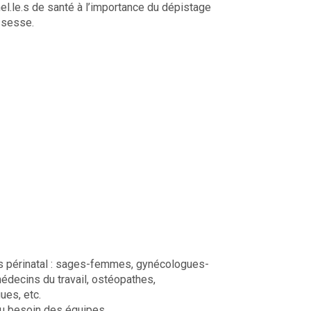
nel.le.s de santé à l’importance du dépistage
ssesse.
s périnatal : sages-femmes, gynécologues-
médecins du travail, ostéopathes,
ues, etc.
du besoin des équipes.