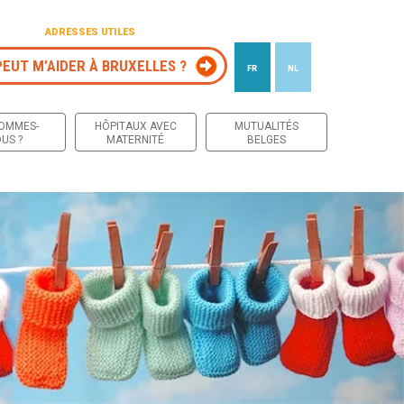
ADRESSES UTILES
PEUT M’AIDER À BRUXELLES ?
FR
NL
 contenu
SOMMES-
HÔPITAUX AVEC
MUTUALITÉS
US ?
MATERNITÉ
BELGES