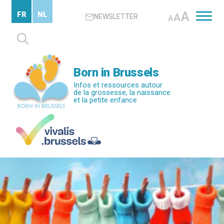
Passer
A
FR
NL
A
NEWSLETTER
au
A
contenu
Rechercher :
principal
Born in Brussels
Infos et ressources autour
de la grossesse, la naissance
et la petite enfance