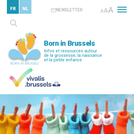
Passer
A
FR
NL
A
NEWSLETTER
au
A
contenu
Rechercher :
principal
Born in Brussels
Infos et ressources autour
de la grossesse, la naissance
et la petite enfance