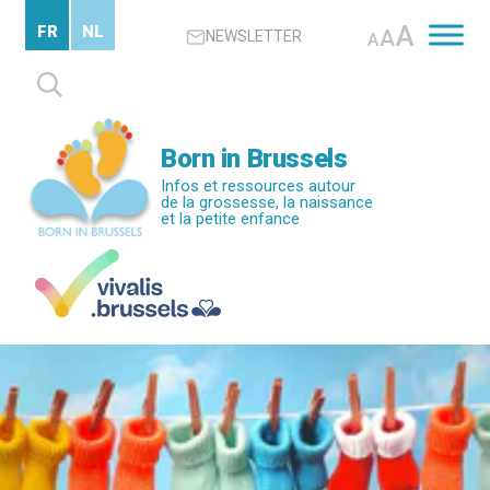
Passer
A
FR
NL
A
NEWSLETTER
au
A
contenu
Rechercher :
principal
Born in Brussels
Infos et ressources autour
de la grossesse, la naissance
et la petite enfance