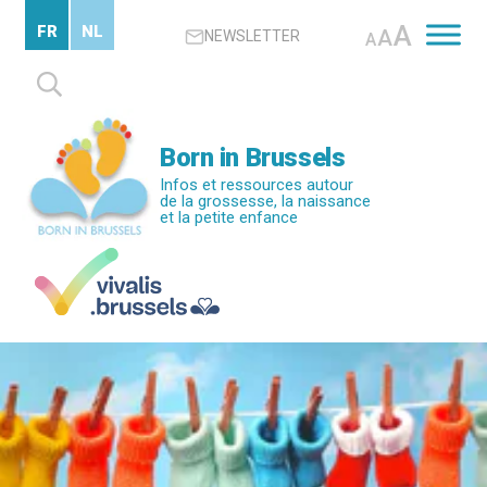
Passer
A
FR
NL
A
NEWSLETTER
au
A
contenu
Rechercher :
principal
Born in Brussels
Infos et ressources autour
de la grossesse, la naissance
et la petite enfance