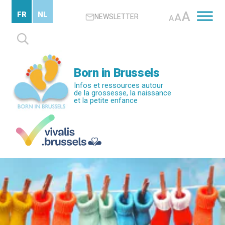
Passer
A
FR
NL
A
NEWSLETTER
au
A
contenu
Rechercher :
principal
Born in Brussels
Infos et ressources autour
de la grossesse, la naissance
et la petite enfance