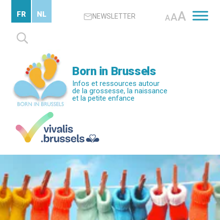
Passer
A
FR
NL
A
NEWSLETTER
au
A
contenu
Rechercher :
principal
Born in Brussels
Infos et ressources autour
de la grossesse, la naissance
et la petite enfance