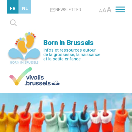
Passer
A
FR
NL
A
NEWSLETTER
au
A
contenu
Rechercher :
principal
Born in Brussels
Infos et ressources autour
de la grossesse, la naissance
et la petite enfance