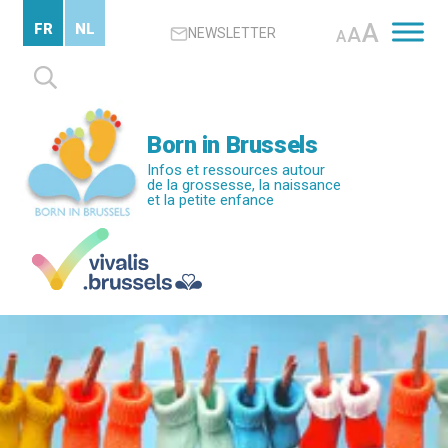
Passer
A
FR
NL
A
NEWSLETTER
au
A
contenu
Rechercher :
principal
Born in Brussels
Infos et ressources autour
de la grossesse, la naissance
et la petite enfance